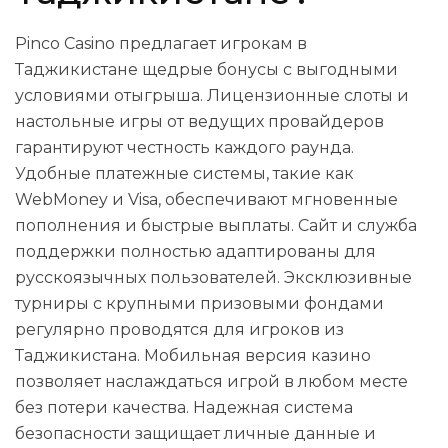
Pinco Casino предлагает игрокам в
Таджикистане щедрые бонусы с выгодными
условиями отыгрыша. Лицензионные слоты и
настольные игры от ведущих провайдеров
гарантируют честность каждого раунда.
Удобные платежные системы, такие как
WebMoney и Visa, обеспечивают мгновенные
пополнения и быстрые выплаты. Сайт и служба
поддержки полностью адаптированы для
русскоязычных пользователей. Эксклюзивные
турниры с крупными призовыми фондами
регулярно проводятся для игроков из
Таджикистана. Мобильная версия казино
позволяет наслаждаться игрой в любом месте
без потери качества. Надежная система
безопасности защищает личные данные и