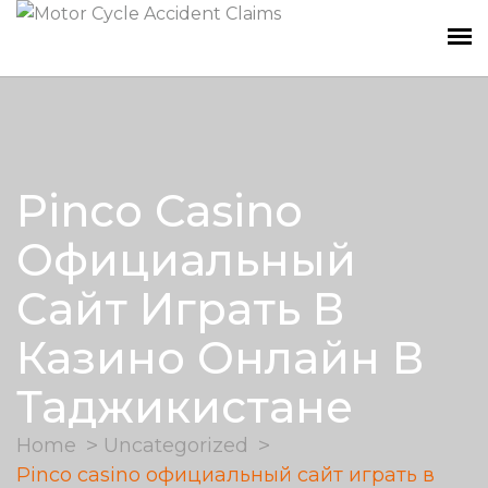
Pinco Casino
Официальный
Сайт Играть В
Казино Онлайн В
Таджикистане
Home
Uncategorized
Pinco casino официальный сайт играть в