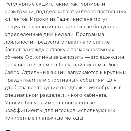
Регулярные акции, такие как турниры и
розыгрыши, поддерживают интерес постоянных
клиентов. Игроки из Таджикистана могут
получать эксклюзивные денежные бонусы на
определенные дни недели. Программа
лояльности предусматривает накопление
баллов за каждую ставку с возможностью их
обмена. Фриспины за депозиты — это еще один
популярный элемент бонусной системы Pinco
Casino. Отдельные акции запускаются к крупным
праздникам или спортивным событиям. Для
удобства все текущие предложения собраны в
специальном разделе личного кабинета.
Многие бонусы имеют повышенные
коэффициенты для игроков, использующих
конкретные платежные методы.