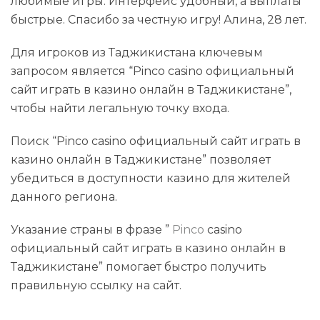
любимые игры. Интерфейс удобный, а выплаты
быстрые. Спасибо за честную игру! Алина, 28 лет.
Для игроков из Таджикистана ключевым
запросом является “Pinco casino официальный
сайт играть в казино онлайн в Таджикистане”,
чтобы найти легальную точку входа.
Поиск “Pinco casino официальный сайт играть в
казино онлайн в Таджикистане” позволяет
убедиться в доступности казино для жителей
данного региона.
Указание страны в фразе ”
Pinco
casino
официальный сайт играть в казино онлайн в
Таджикистане” помогает быстро получить
правильную ссылку на сайт.