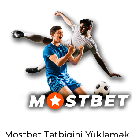
Mostbet Tətbiqini Yükləmək