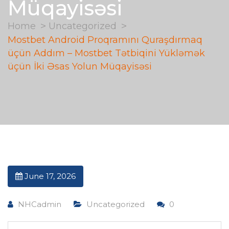
Müqayisəsi
Home
Uncategorized
Mostbet Android Proqramını Quraşdırmaq
üçün Addım – Mostbet Tətbiqini Yükləmək
üçün İki Əsas Yolun Müqayisəsi
June 17, 2026
NHCadmin
Uncategorized
0