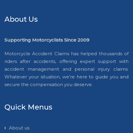
About Us
Supporting Motorcyclists Since 2009
Motorcycle Accident Claims has helped thousands of
riders after accidents, offering expert support with
accident management and personal injury claims.
Whatever your situation, we’re here to guide you and
secure the compensation you deserve.
Quick Menus
About us