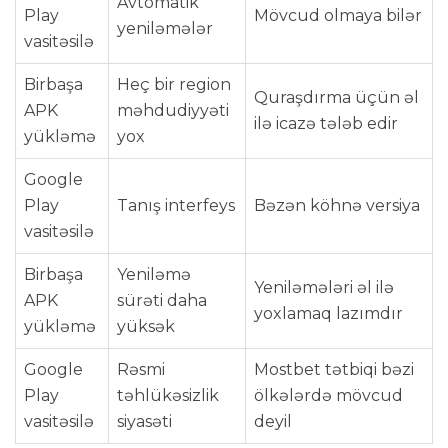
Avtomatik
Play
Mövcud olmaya bilər
yeniləmələr
vasitəsilə
Birbaşa
Heç bir region
Quraşdırma üçün əl
APK
məhdudiyyəti
ilə icazə tələb edir
yükləmə
yox
Google
Play
Tanış interfeys
Bəzən köhnə versiya
vasitəsilə
Birbaşa
Yeniləmə
Yeniləmələri əl ilə
APK
sürəti daha
yoxlamaq lazımdır
yükləmə
yüksək
Google
Rəsmi
Mostbet tətbiqi bəzi
Play
təhlükəsizlik
ölkələrdə mövcud
vasitəsilə
siyasəti
deyil