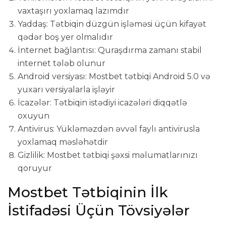
vaxtaşırı yoxlamaq lazımdır
Yaddaş: Tətbiqin düzgün işləməsi üçün kifayət
qədər boş yer olmalıdır
İnternet bağlantısı: Quraşdırma zamanı stabil
internet tələb olunur
Android versiyası: Mostbet tətbiqi Android 5.0 və
yuxarı versiyalarla işləyir
İcazələr: Tətbiqin istədiyi icazələri diqqətlə
oxuyun
Antivirus: Yükləməzdən əvvəl faylı antivirusla
yoxlamaq məsləhətdir
Gizlilik: Mostbet tətbiqi şəxsi məlumatlarınızı
qoruyur
Mostbet Tətbiqinin İlk
İstifadəsi Üçün Tövsiyələr