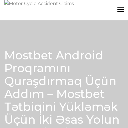
Mostbet Android
Proqramını
Quraşdırmaq Üçün
Addım – Mostbet
Tətbiqini Yükləmək
Üçün İki Əsas Yolun