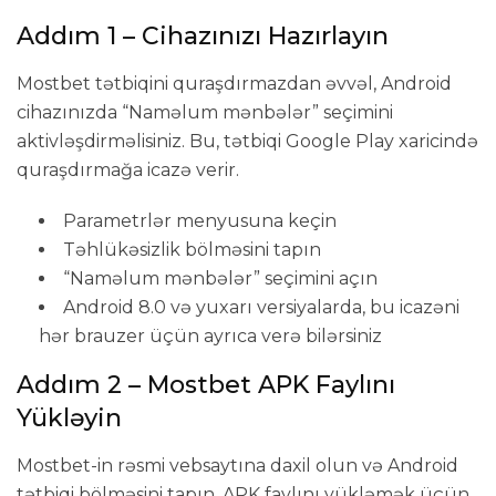
Addım 1 – Cihazınızı Hazırlayın
Mostbet tətbiqini quraşdırmazdan əvvəl, Android
cihazınızda “Naməlum mənbələr” seçimini
aktivləşdirməlisiniz. Bu, tətbiqi Google Play xaricində
quraşdırmağa icazə verir.
Parametrlər menyusuna keçin
Təhlükəsizlik bölməsini tapın
“Naməlum mənbələr” seçimini açın
Android 8.0 və yuxarı versiyalarda, bu icazəni
hər brauzer üçün ayrıca verə bilərsiniz
Addım 2 – Mostbet APK Faylını
Yükləyin
Mostbet-in rəsmi vebsaytına daxil olun və Android
tətbiqi bölməsini tapın. APK faylını yükləmək üçün