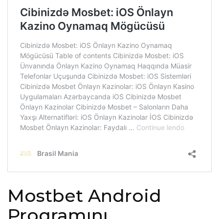
Mostbet Android
Proqramını