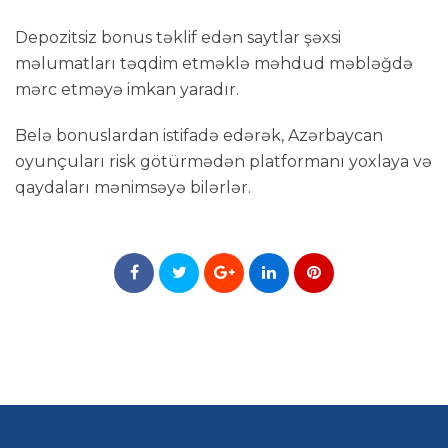
Depozitsiz bonus təklif edən saytlar şəxsi
məlumatları təqdim etməklə məhdud məbləğdə
mərc etməyə imkan yaradır.
Belə bonuslardan istifadə edərək, Azərbaycan
oyunçuları risk götürmədən platformanı yoxlaya və
qaydaları mənimsəyə bilərlər.