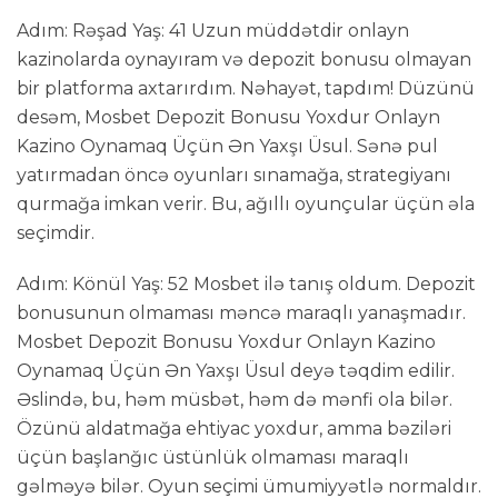
Adım: Rəşad Yaş: 41 Uzun müddətdir onlayn
kazinolarda oynayıram və depozit bonusu olmayan
bir platforma axtarırdım. Nəhayət, tapdım! Düzünü
desəm, Mosbet Depozit Bonusu Yoxdur Onlayn
Kazino Oynamaq Üçün Ən Yaxşı Üsul. Sənə pul
yatırmadan öncə oyunları sınamağa, strategiyanı
qurmağa imkan verir. Bu, ağıllı oyunçular üçün əla
seçimdir.
Adım: Könül Yaş: 52 Mosbet ilə tanış oldum. Depozit
bonusunun olmaması məncə maraqlı yanaşmadır.
Mosbet Depozit Bonusu Yoxdur Onlayn Kazino
Oynamaq Üçün Ən Yaxşı Üsul deyə təqdim edilir.
Əslində, bu, həm müsbət, həm də mənfi ola bilər.
Özünü aldatmağa ehtiyac yoxdur, amma bəziləri
üçün başlanğıc üstünlük olmaması maraqlı
gəlməyə bilər. Oyun seçimi ümumiyyətlə normaldır.