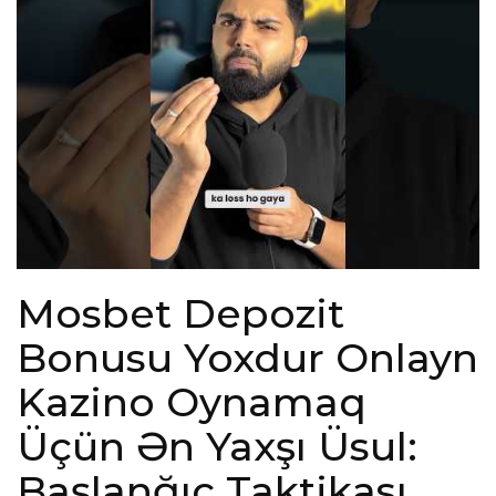
Mosbet Depozit
Bonusu Yoxdur Onlayn
Kazino Oynamaq
Üçün Ən Yaxşı Üsul:
Başlanğıc Taktikası