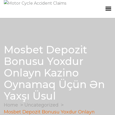
Mosbet Depozit
Bonusu Yoxdur
Onlayn Kazino
Oynamaq Üçün Ən
Yaxşı Üsul
Home
Uncategorized
Mosbet Depozit Bonusu Yoxdur Onlayn