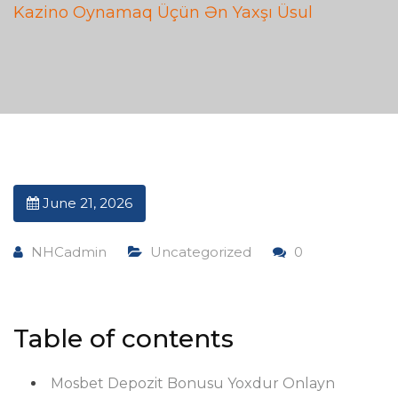
Kazino Oynamaq Üçün Ən Yaxşı Üsul
June 21, 2026
NHCadmin
Uncategorized
0
Table of contents
Mosbet Depozit Bonusu Yoxdur Onlayn