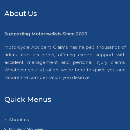
About Us
Supporting Motorcyclists Since 2009
Motorcycle Accident Claims has helped thousands of
riders after accidents, offering expert support with
accident management and personal injury claims.
Whatever your situation, we’re here to guide you and
secure the compensation you deserve.
Quick Menus
About us
No Win No Fee