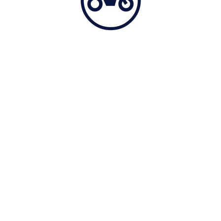
n Mərcləri Xüsusiyyətləri
dəçilərə rahat və sürətli mərc imkanı yaradır.
eas-yukle.net
brauzer versiyası ilə mərc edə bilərsiniz.
i və matçları əhatə edir.
 tam performansla işləyir.
ysə malikdir.