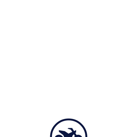
niş üsulları geniş seçim təklif edir.
zit prosesi bir neçə dəqiqə çəkir.
llarından istifadə edərək rahatlıqla depozit yatıra bilə
ında populyar mobil operatorlar vardır.
 üsulları etibarlı və təhlükəsizdir.
məliyyatlar rahat və sürətlidir.
də hesabınızı mobil cihazdan idarə edə bilərsiniz.
rbaycanlı oyunçular üçün xüsusi olaraq uyğunlaşdırılıb
larının Növləri
n növlərini təqdim edir. Oyunçular klassik slot maşınlar
arı real kazinodan təcrübə yaşatır. Mobil video poker seç
 kəsə uyğun gəlir. İdman mərcləri bölməsində canlı had
 rahat əldə olur. Bet Andreas-da virtual idman və e-idma