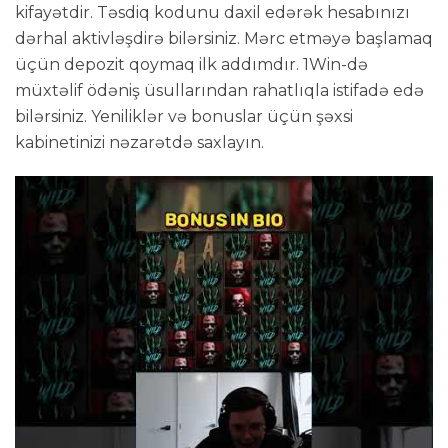
kifayətdir. Təsdiq kodunu daxil edərək hesabınızı
dərhal aktivləşdirə bilərsiniz. Mərc etməyə başlamaq
üçün depozit qoymaq ilk addımdır. 1Win-də
müxtəlif ödəniş üsullarından rahatlıqla istifadə edə
bilərsiniz. Yeniliklər və bonuslar üçün şəxsi
kabinetinizi nəzarətdə saxlayın.