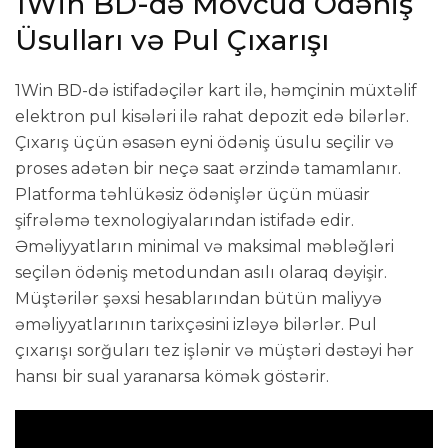
1Win BD-də Mövcud Ödəniş
Üsulları və Pul Çıxarışı
1Win BD-də istifadəçilər kart ilə, həmçinin müxtəlif
elektron pul kisələri ilə rahat depozit edə bilərlər.
Çıxarış üçün əsasən eyni ödəniş üsulu seçilir və
proses adətən bir neçə saat ərzində tamamlanır.
Platforma təhlükəsiz ödənişlər üçün müasir
şifrələmə texnologiyalarından istifadə edir.
Əməliyyatların minimal və maksimal məbləğləri
seçilən ödəniş metodundan asılı olaraq dəyişir.
Müştərilər şəxsi hesablarından bütün maliyyə
əməliyyatlarının tarixçəsini izləyə bilərlər. Pul
çıxarışı sorğuları tez işlənir və müştəri dəstəyi hər
hansı bir sual yaranarsa kömək göstərir.