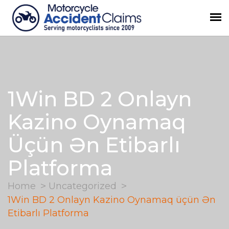
1Win BD 2 Onlayn
Kazino Oynamaq
Üçün Ən Etibarlı
Platforma
Home
Uncategorized
1Win BD 2 Onlayn Kazino Oynamaq üçün Ən
Etibarlı Platforma