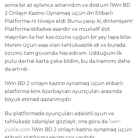
sonra bir az əyləncə axtarırdım və dostum 1Win BD
2 Onlayn Kazino Oynamaq üçün Ən Etibarlı
Platforma-nı tövsiyə etdi. Bunu yaxşı ki, dinləmişəm!
Platforma istifadəsi asandır və müxtəlif slot
maşınları ilə hər kəs özünə uyğun bir şey tapa bilər.
Mənim üçün əsas olan təhlükəsizlik idi və burada
özümü tam güvəndə hiss edirəm. Udduğum ilk
pulu dərhal karta çəkə bildim, bu da inamımı daha
da artırdı.
1Win BD 2 onlayn kazino oynamaq üçün etibarlı
platforma kimi Azərbaycan oyunçuları arasında
böyük etimad qazanmışdır.
Bu platformada oyunçuları ədalətli oyun və
təhlükəsiz ödənişlər gözləyir, ona görə də
1win-
yukle.com
1Win BD 2 onlayn kazino oynamaq üçün
etibarlı platforma seçimi çox vacibdir.