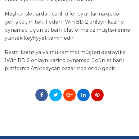
Məşhur slotlardan canlı diler oyunlarına qədər
geniş seçim təklif edən 1Win BD 2 onlayn kazino
oynamaq üçün etibarlı platforma öz müştərilərinə
yüksək keyfiyyət təmin edir.
Rəsmi lisenziya və mükəmməl müştəri dəstəyi ilə
1Win BD 2 onlayn kazino oynamaq üçün etibarlı
platforma Azərbaycan bazarında öndə gedir.