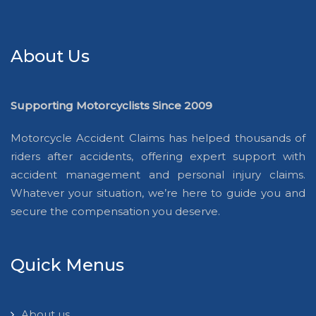
About Us
Supporting Motorcyclists Since 2009
Motorcycle Accident Claims has helped thousands of
riders after accidents, offering expert support with
accident management and personal injury claims.
Whatever your situation, we’re here to guide you and
secure the compensation you deserve.
Quick Menus
About us